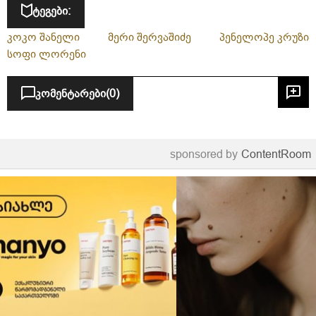
ტეგები:
კოკო შანელი
მერი შერვაშიძე
პენელოპე კრუზი
სოფი ლორენი
კომენტარები
(0)
sponsored by
ContentRoom