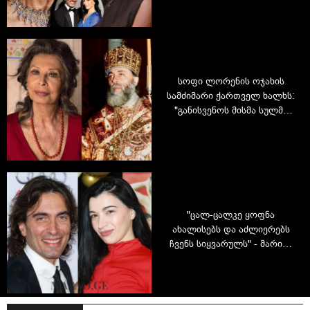
ლორენის რეალურ სახესა
და „ქართველი კონკიას“
იარლიყზე
სოფი ლორენის ოჯახის
სამძიმარი ქართველ ხალხს:
"განისვენოს მისმა სულმა
საუკუნო და მშვიდ
გარემოში"
"ცალ-ცალკე ყოფნა
ახალისებს და აძლიერებს
ჩვენს სიყვარულს" - მარიამ
შარმანაშვილი
თანაცხოვრებისა და
მეუღლის შესახებ