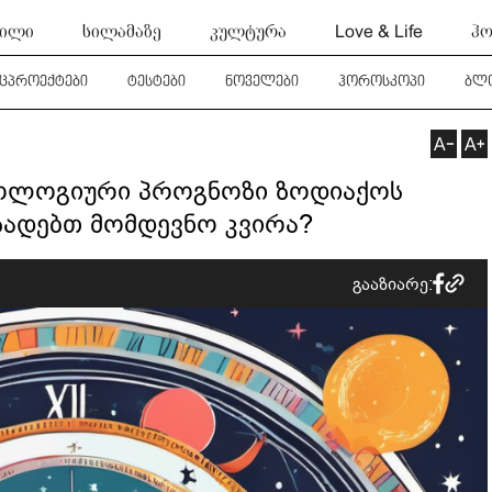
ტილი
სილამაზე
კულტურა
Love & Life
ჰო
ეცპროექტები
ტესტები
ნოველები
ჰოროსკოპი
ბლ
ტროლოგიური პროგნოზი ზოდიაქოს
მზადებთ მომდევნო კვირა?
გააზიარე: