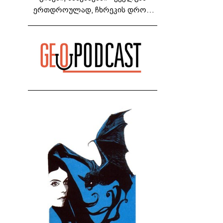
ერთდროულად, ჩხრეკის დროს,
დაამონტაჟეს... იმნაძეების ოჯახში,
მგონი, 4 მოსასმენი იყო..." - ეკა
კუპატაძე