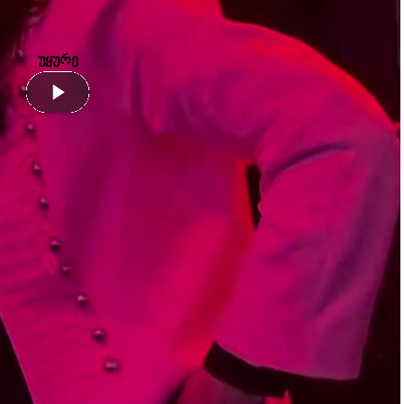
უყურე