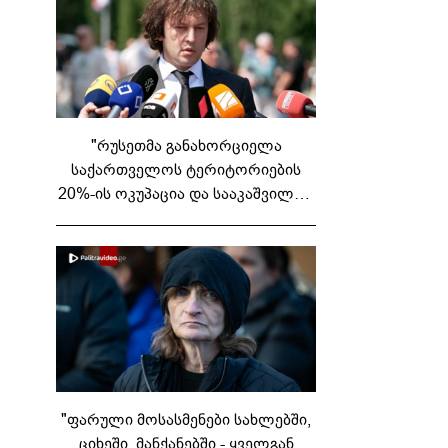
"რუსეთმა განახორციელა
საქართველოს ტერიტორიების
20%-ის ოკუპაცია და სააკაშვილის,
მისი რეჟიმის და "ნაცმოძრაობის"
ღალატი ვერანაირად ვერ
გადაფარავს ამ დანაშაულს" -
ირაკლი კობახიძე
"ფარული მოსასმენები სახლებში,
ციხეში, მანქანებში - ყველგან