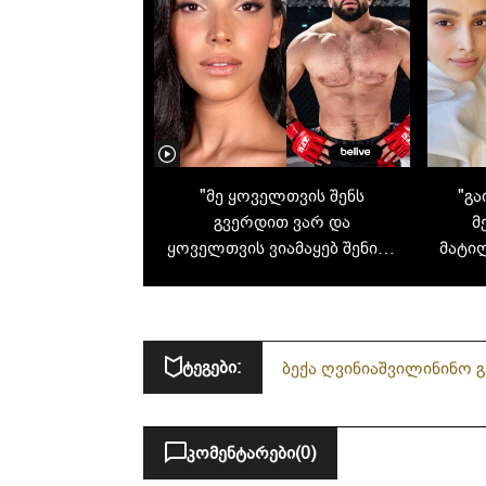
"მე ყოველთვის შენს
"გა
გვერდით ვარ და
მ
ყოველთვის ვიამაყებ შენით"
მატილ
- რას წერს ნინო გველესიანი
წლი
მეუღლეზე, ძიუდოისტ ბექა
ღვინიაშვილზე
ღვი
ტეგები:
ბექა ღვინიაშვილი
ნინო 
კომენტარები
(0)