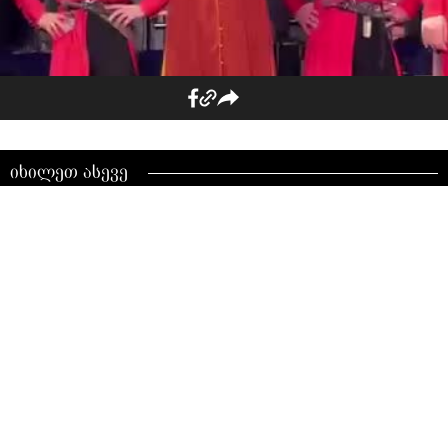
უყურე