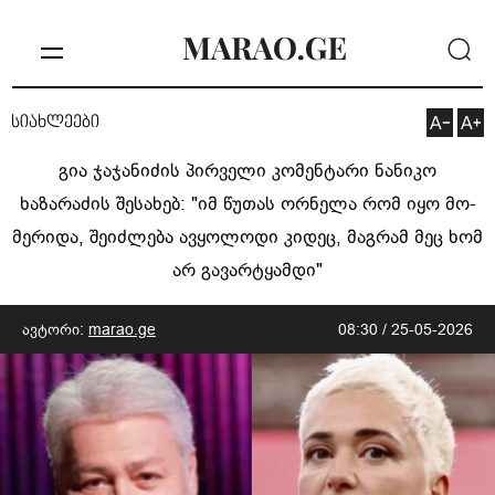
სიახლეები
გია ჯაჯანიძის პირველი კომენტარი ნანიკო
ხაზარაძის შესახებ: "იმ წუ­თას ორ­ნე­ლა რომ იყო მო­
მე­რი­და, შე­იძ­ლე­ბა ავ­ყო­ლო­დი კი­დეც, მაგ­რამ მეც ხომ
არ გა­ვარ­ტყამ­დი"
ავტორი:
marao.ge
08:30 / 25-05-2026