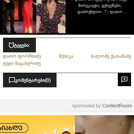
მირეკავდა, გეხვეწები,
დაბრუნდიო..." - დათო
ფორჩხიძის ქალიშვილის,
ნანუკა ფორჩხიძის
ფრანგული ცხოვრება და
კარიერა
ტეგები:
დათო ფორჩხიძე
მუსიკა
სალომე ქათამაძე
ტუტი მაცაბერიძე
კომენტარები
(0)
sponsored by
ContentRoom