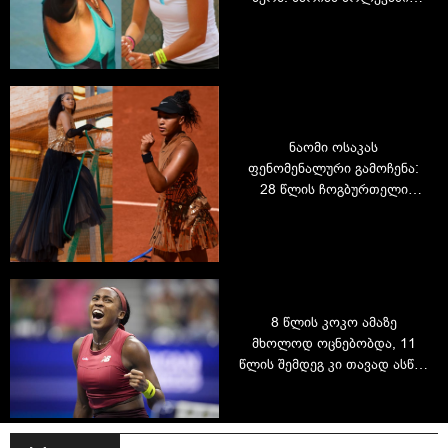
დიდი წარმატება
უიმბლდონზე და განვლილი
რთული გზა
ნაომი ოსაკას
ფენომენალური გამოჩენა:
28 წლის ჩოგბურთელი
საკუთარ იმპერიას ქმნის
8 წლის კოკო ამაზე
მხოლოდ ოცნებობდა, 11
წლის შემდეგ კი თავად ასწია
გამარჯვებულის თასი -
როგორ გაიარა კოკო
გაუფმა გზა ტრიბუნიდან
გამარჯვებამდე და