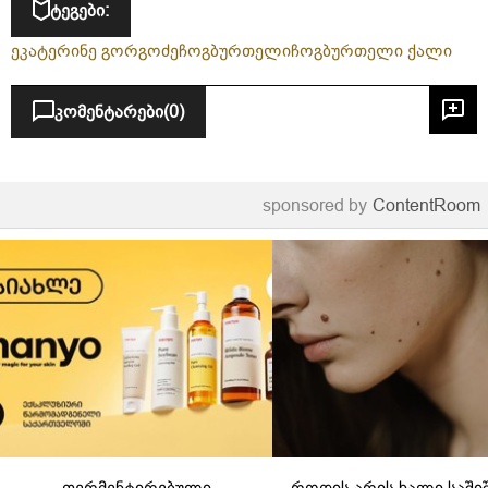
ტეგები:
მსოფლიო აალაპარაკა
ეკატერინე გორგოძე
ჩოგბურთელი
ჩოგბურთელი ქალი
კომენტარები
(0)
sponsored by
ContentRoom
ფერმენტირებული
როდის არის ხალი საში