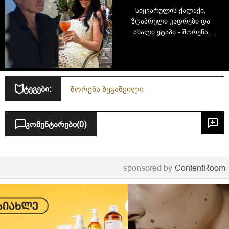
სიყვარულის ქალაქი,
ზღაპრული კადრები და
ახალი ეტაპი - შორენა
ბეგაშვილისა და მამუკა
ურუშაძის ფრანგული ვოიაჟი
ტეგები:
შორენა ბეგაშვილი
კომენტარები
(0)
sponsored by
ContentRoom