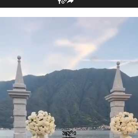
უყურე