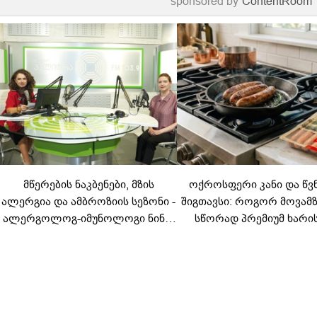
sponsored by
ContentRoom
მწერების ნაკბენები, მზის
ოქროსფერი კანი და წვ
ალერგია და ამბროზიის სეზონი -
შიგთავსი: როგორ მოვა
ალერგოლოგ-იმუნოლოგი ნინო
სწორად პრემიუმ ხარი
ლომიძე ზაფხულის ალერგიებზე
სოსისი - რჩევები „შეფმაი
ტექნოლოგისგან