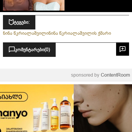
ვიდეოს აქვეყნებს ნანიკო
ხაზარაძე
ტეგები:
ნინა წკრიალაშვილი
ნინა წკრიალაშვილის ქმარი
კომენტარები
(0)
sponsored by
ContentRoom