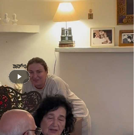
უყურე