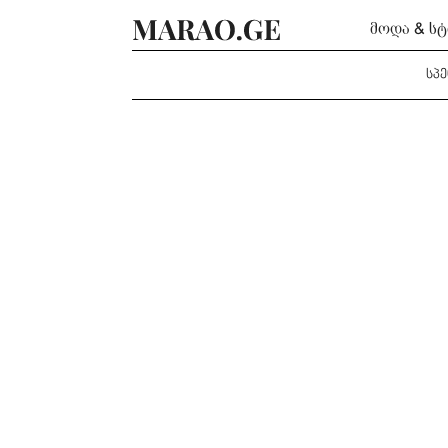
მოდა & ს
სპ