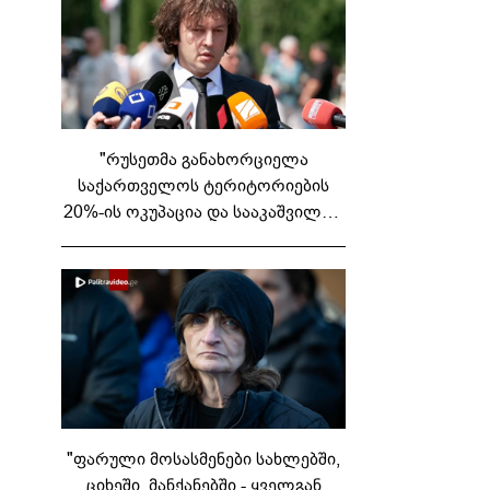
"რუსეთმა განახორციელა
საქართველოს ტერიტორიების
20%-ის ოკუპაცია და სააკაშვილის,
მისი რეჟიმის და "ნაცმოძრაობის"
ღალატი ვერანაირად ვერ
გადაფარავს ამ დანაშაულს" -
ირაკლი კობახიძე
"ფარული მოსასმენები სახლებში,
ციხეში, მანქანებში - ყველგან