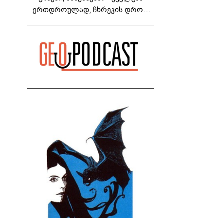
ერთდროულად, ჩხრეკის დროს,
დაამონტაჟეს... იმნაძეების ოჯახში,
მგონი, 4 მოსასმენი იყო..." - ეკა
კუპატაძე