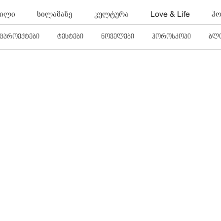
ტილი
სილამაზე
კულტურა
Love & Life
ჰო
ეცპროექტები
ტესტები
ნოველები
ჰოროსკოპი
ბლ