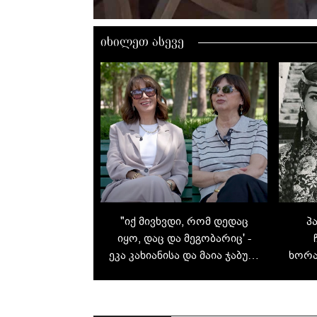
00:00 / 00:00
იხილეთ ასევე
"იქ მივხვდი, რომ დედაც
პ
იყო, დაც და მეგობარიც' -
ეკა კახიანისა და მაია ჯაბუას
ხორა
55-წლიანი მეგობრობა
- 
ცხ