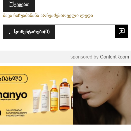
ტეგები:
მაკა ჩიჩუა
მანანა არჩვაძე
პირველი ლედი
კომენტარები
(0)
sponsored by
ContentRoom