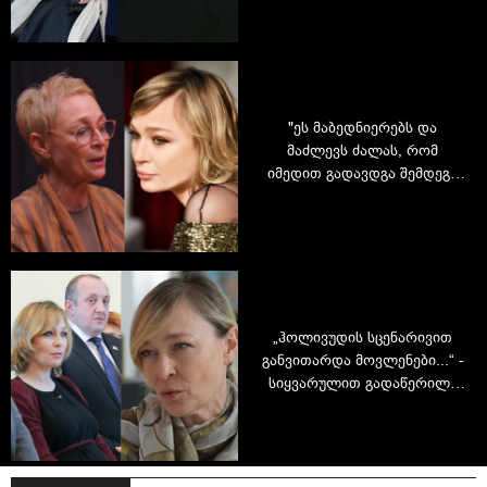
ელეგანტურობის სიმბოლო
"ეს მაბედნიერებს და
მაძლევს ძალას, რომ
იმედით გადავდგა შემდეგი
ნაბიჯები" - მაკა ჩიჩუას
ინტერვიუ
„ჰოლივუდის სცენარივით
განვითარდა მოვლენები...“ -
სიყვარულით გადაწერილი
სცენარები და დედობის ორი
ასაკი: მაკა ჩიჩუას
გულწრფელი აღსარება