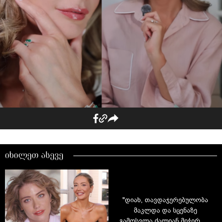
იხილეთ ასევე
"დიახ, თავდაჯერებულობა
მაკლდა და სცენაზე
გამოსვლა ძალიან მიჭირდა"