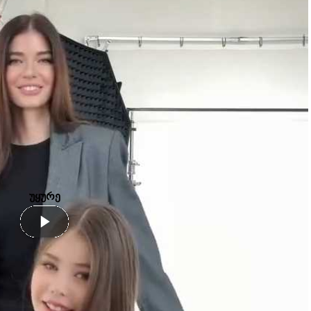
უყურე