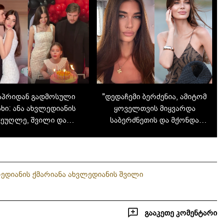
აპრიდან გადმოსული
"დედაჩემი ბერძენია, ამიტომ
ხი: ანა ახვლედიანის
ყოველთვის მიყვარდა
მეუღლე, შვილი და
საბერძნეთის და მქონდა
იერი ოჯახური კადრები
ემოციური კავშირი" - ანა
ახვლედიანი გამომწერების
შეკითხვებს პასუხობს
ლედიანის ქმარი
ანა ახვლედიანის შვილი
გააკეთე კომენტარი