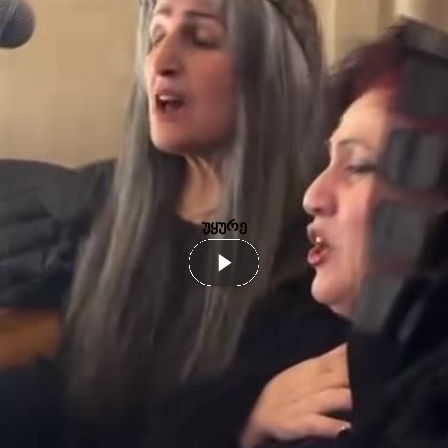
უყურე