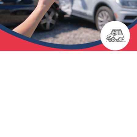
იხილეთ ასევე
როგორ ამოვიცნოთ რკინის
დეფიციტი - სიმპტომები,
რისკ-ფაქტორები და