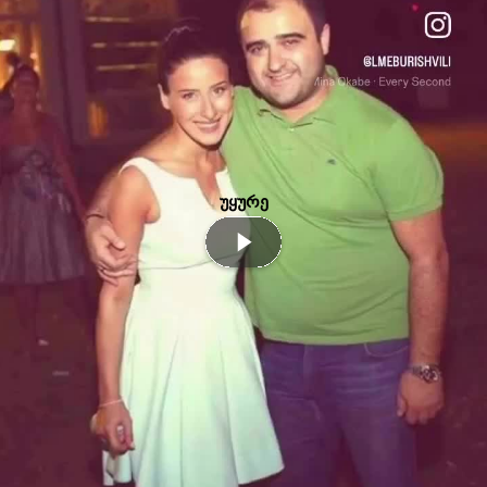
უყურე