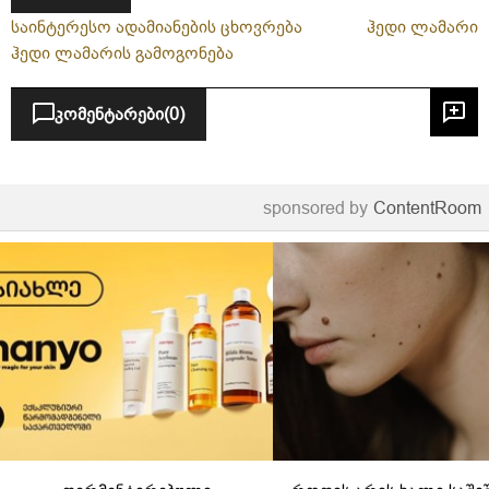
საინტერესო ადამიანების ცხოვრება
ჰედი ლამარი
ჰედი ლამარის გამოგონება
კომენტარები
(0)
sponsored by
ContentRoom