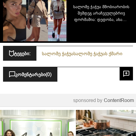
სალომე ჭაჭუა მშობიარობის
შემდეგ არაჩვეულებრივ
ფორმაშია: დედობა, ახალი
ამპლუა და ახალი ფოტოები
ტეგები:
სალომე ჭაჭუა
სალომე ჭაჭუას ქმარი
კომენტარები
(0)
sponsored by
ContentRoom