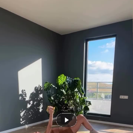
უყურე