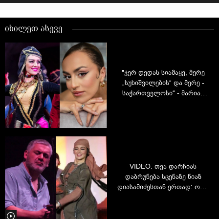
იხილეთ ასევე
"ჯერ დედას სიამაყე, მერე
„სუხიშვილების“ და მერე -
საქართველოსი“ - მარიამ
მათიაშვილის 20-წლიანი
კარიერა „სუხიშვილებში“ -
რატომ დატოვა მოცეკვავემ
ანსამბლი?
VIDEO: თეა დარჩიას
დაბრუნება სცენაზე ნიაზ
დიასამიძესთან ერთად: ორი
გამორჩეული ხელოვანის
შთამბეჭდავი ტანდემი