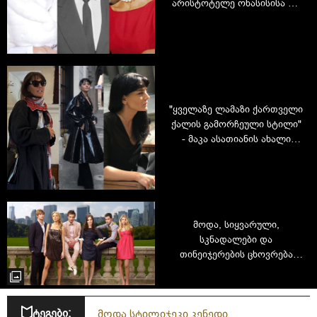
არისტოტელე ონასისისა და
ჟაკლინ კენედის
სკანდალური სასიყვარულო
სამკუთხედი
"ყველაზე ლამაზი ქართველი
ქალის გამორჩეული სტილი"
- მაკა ასათიანის ახალი
ფოტოები და დახვეწილი
გარდერობი
მოდა, სიყვარული,
სკნადალები და
თინეიჯერების ცხოვრება
ნიუ-ორკიდან, ანუ Gossip
Girl - ყველასთვის
საყვარელი სერიალის
ტეგები:
მოდა სტილი
ჯეკი კენედი
გამოსვლიდან 16 წელი